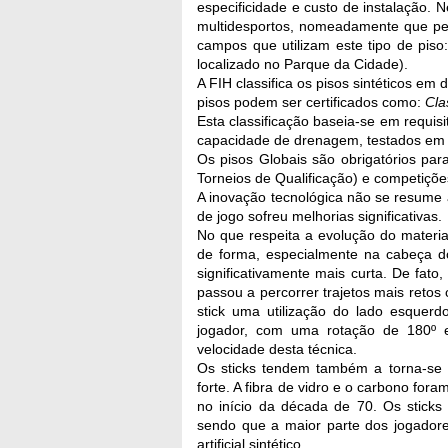
especificidade e custo de instalação. 
multidesportos, nomeadamente que perm
campos que utilizam este tipo de piso
localizado no Parque da Cidade).
A FIH classifica os pisos sintéticos em
pisos podem ser certificados como:
Cla
Esta classificação baseia-se em requi
capacidade de drenagem, testados em co
Os pisos Globais são obrigatórios par
Torneios de Qualificação) e competiçõe
A inovação tecnológica não se resume
de jogo sofreu melhorias significativas.
No que respeita a evolução do materia
de forma, especialmente na cabeça d
significativamente mais curta. De fat
passou a percorrer trajetos mais retos
stick uma utilização do lado esquerdo
jogador, com uma rotação de 180º em
velocidade desta técnica.
Os sticks tendem também a torna-se 
forte. A fibra de vidro e o carbono fora
no início da década de 70. Os stick
sendo que a maior parte dos jogadore
artificial sintético.