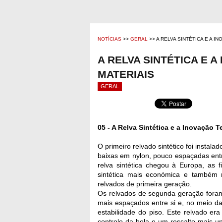
NOTÍCIAS
>>
GERAL
>> A RELVA SINTÉTICA E A 
A RELVA SINTÉTICA E 
MATERIAIS
GERAL
05 - A Relva Sintética e a Inovação 
O primeiro relvado sintético foi insta
baixas em nylon, pouco espaçadas ent
relva sintética chegou à Europa, as 
sintética mais económica e também m
relvados de primeira geração.
Os relvados de segunda geração foram
mais espaçados entre si e, no meio das
estabilidade do piso. Este relvado er
controlo da bola e um ressalto mais 