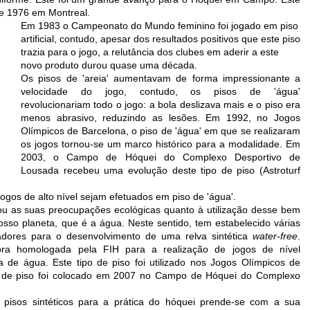
 de 1976 em Montreal.
Em 1983 o Campeonato do Mundo feminino foi jogado em piso
artificial, contudo, apesar dos resultados positivos que este piso
trazia para o jogo, a relutância dos clubes em aderir a este
novo produto durou quase uma década.
Os pisos de 'areia' aumentavam de forma impressionante a
velocidade do jogo, contudo, os pisos de 'água'
revolucionariam todo o jogo: a bola deslizava mais e o piso era
menos abrasivo, reduzindo as lesões. Em 1992, no Jogos
Olímpicos de Barcelona, o piso de 'água' em que se realizaram
os jogos tornou-se um marco histórico para a modalidade. Em
2003, o Campo de Hóquei do Complexo Desportivo de
Lousada recebeu uma evolução deste tipo de piso (Astroturf
ogos de alto nível sejam efetuados em piso de 'água'.
tou as suas preocupações ecológicas quanto à utilização desse bem
sso planeta, que é a água. Neste sentido, tem estabelecido várias
gadores para o desenvolvimento de uma relva sintética
water-free
.
bra homologada pela FIH para a realização de jogos de nível
a de água. Este tipo de piso foi utilizado nos Jogos Olímpicos de
po de piso foi colocado em 2007 no Campo de Hóquei do Complexo
pisos sintéticos para a prática do hóquei prende-se com a sua