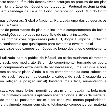
Neste sentido, têm sido desenvolvido esforços na procura de um piso
ita a prática do hóquei e do futebol. Em Portugal existem já dois
: em Alfandega da Fé e no Porto (Sintético do Sport Club do Porto
 duas categorias: Global e Nacional. Para cada uma das categorias os
ss
1 e
Class
2.
sitos de performance do piso que incluem o comportamento da bola e
ndições controladas na superfície do piso já instalado.
a as competições organizadas pela FIH, Jogos Olímpicos (incluindo
s continentais que qualifiquem para eventos a nível mundial.
 aos pisos dos campos de hóquei, ao longo dos anos o equipamento
l utilizado para a prática do Hóquei, os sticks mudaram claramente
o stick, que media até 15 cm de comprimento, tornando-se agora
o, o comprimento extra deixa de ser necessário, uma vez que a bola
 com os novos pisos. Ainda, o curto comprimento da curta cabeça do
 do stick (
reverse
- colocando a cabeça do stick à esquerda do
 relação à posição inicial) bastante mais fácil, aumentando a
cada vez mais fortes, permitindo assim uma batida na bola mais
m os primeiros materiais aplicados aos tradicionais sticks de madeira,
s de madeira passaram assim a ter cada vez menos popularidade,
s atualmente jogam com sticks totalmente compostos por material