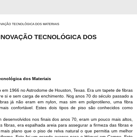
INOVAÇÃO TECNOLÓGICA DOS MATERIAIS
A INOVAÇÃO TECNOLÓGICA DOS
Tecnológica dos Materiais
lado em 1966 no Astrodome de Houston, Texas. Era um tapete de fibras
re si e sem carga de enchimento. No
s
anos 70 do século passado a
fibras já não eram em nylon, mas sim em poliprotileno, uma fibra
ais confortável. Estes dois tipos de piso são conhecidos como
 desenvolvidos nos finais dos anos 70, eram um pouco mais altos,
 fibras, era espalhada areia para assegurar a firmeza das fibras e
a mais plano que o piso de relva natural o que permitia um melhor
uniforme. Este foi um grande avanço para o Hóquei em Campo. Este